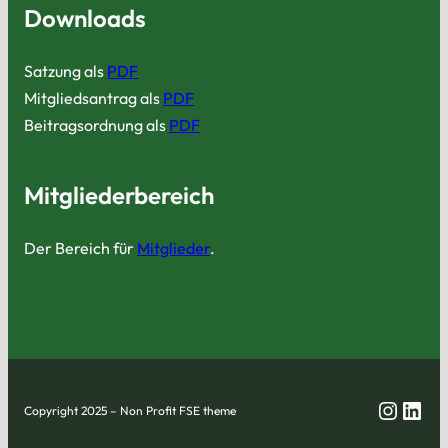
Downloads
Satzung als
PDF
Mitgliedsantrag als
PDF
Beitragsordnung als
PDF
Mitgliederbereich
Der Bereich für
Mitglieder
.
Insta
Link
Copyright 2025 – Non Profit FSE theme